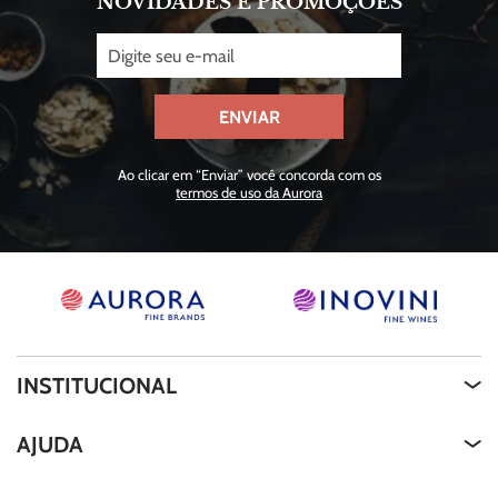
NOVIDADES E PROMOÇÕES
ENVIAR
Ao clicar em “Enviar” você concorda com os
termos de uso da Aurora
INSTITUCIONAL
Quem Somos
AJUDA
About Us
Termos de Uso