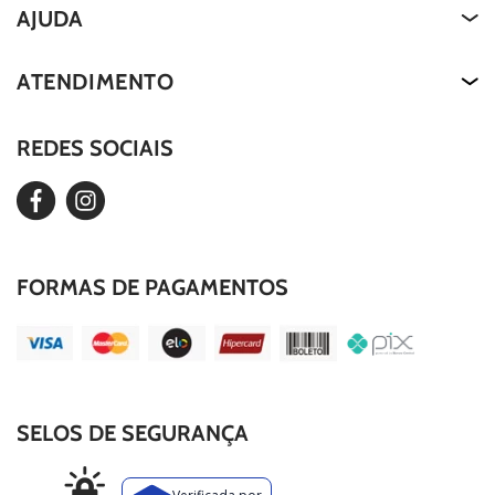
Quem Somos
AJUDA
About Us
Termos de Uso
ATENDIMENTO
Nossa História
Política de Privacidade
Our Story
REDES SOCIAIS
Editar Cookies
Duvidas Frequentes
FORMAS DE PAGAMENTOS
SELOS DE SEGURANÇA