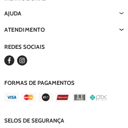
Quem Somos
AJUDA
About Us
Termos de Uso
ATENDIMENTO
Nossa História
Política de Privacidade
Our Story
REDES SOCIAIS
Editar Cookies
Duvidas Frequentes
FORMAS DE PAGAMENTOS
SELOS DE SEGURANÇA