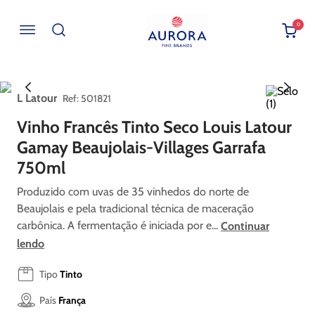
0
Buscar por EAN, Cod ou Descrição
L Latour
:
501821
Vinho Francês Tinto Seco Louis Latour
Gamay Beaujolais-Villages Garrafa
750ml
Produzido com uvas de 35 vinhedos do norte de
Beaujolais e pela tradicional técnica de maceração
carbônica. A fermentação é iniciada por e...
Continuar
lendo
Tipo
Tinto
País
França