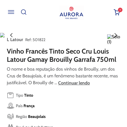
0
Buscar por EAN, Cod ou Descrição
L Latour
:
501822
Vinho Francês Tinto Seco Cru Louis
Latour Gamay Brouilly Garrafa 750ml
O nome e boa reputação dos vinhos de Brouilly, um dos
Crus de Beaujolais, é um fenômeno bastante recente, mas
justificável. O Brouilly de ...
Continuar lendo
Tipo
Tinto
País
França
Região
Beaujolais