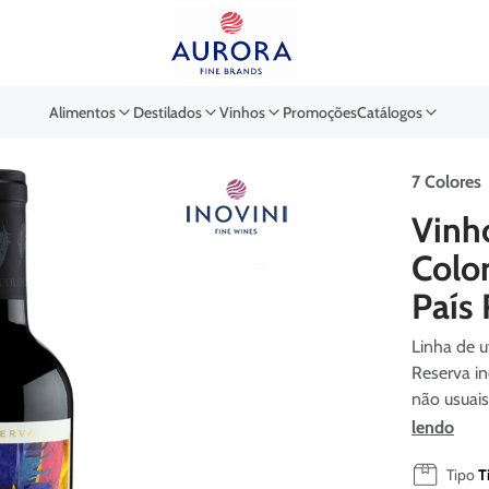
Buscar por EAN, Cod ou Des
Alimentos
Destilados
Vinhos
Promoções
Catálogos
7 Colores
Vinh
Colo
País
Linha de u
Reserva i
não usuais
lendo
Tipo
T