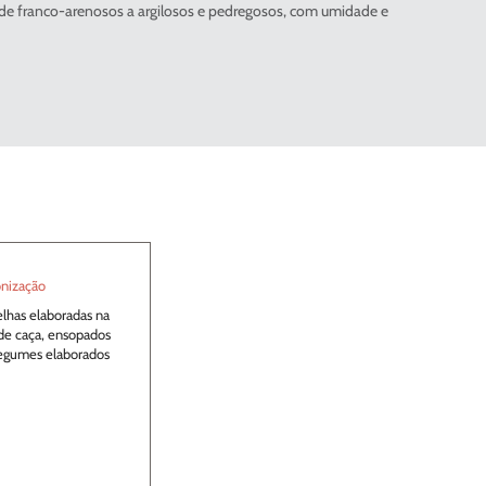
 de franco-arenosos a argilosos e pedregosos, com umidade e
nização
lhas elaboradas na
s de caça, ensopados
legumes elaborados