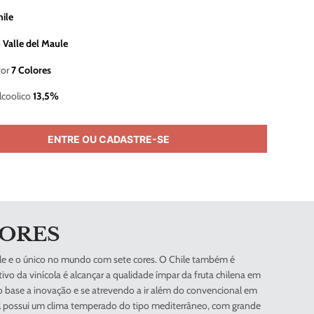
hile
o
Valle del Maule
or
7 Colores
lcoolico
13,5%
ENTRE OU CADASTRE-SE
LORES
ile e o único no mundo com sete cores. O Chile também é
ivo da vinícola é alcançar a qualidade ímpar da fruta chilena em
 base a inovação e se atrevendo a ir além do convencional em
ral possui um clima temperado do tipo mediterrâneo, com grande