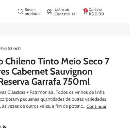
crição
Entre ou
Buscar
Carrinho
0
produtos
Cadastre-se
R$
0
,
00
:
534631
o Chileno Tinto Meio Seco 7
res Cabernet Sauvignon
 Reserva Garrafa 750ml
vas Clássicas + Patrimoniais. Todos os vinhos da linha
ncorporam pequenas quantidades de outras variedades
, às vezes de outros vales, a fim de potenc...
Continuar
into