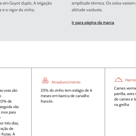
 em Guyot duplo. A irrigação
amplitude térmica. Os solos variam
 e o vigor da vinha.
altitude variáveis.
Ir para página da marca
Harmo
Amadurecimento
Carnes verme
as uvas são
25% do vinho tem estágio de 6
parrilla, ave
o
meses em barrica de carvalho
de carnes e 
20% de
francês
na grelha
 seguida vão
 inox para
-
or três dias,
ração de
 frutas. A