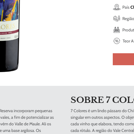
País
C
Regiã
Produt
Teor A
SOBRE
7 CO
a Reserva incorporam pequenas
7 Colores é um lindo pássaro do Ch
ales, a fim de potencializar as
singular em outros aspectos. O objet
ovém do Valle de Maule. Ali os
cada vinho que elabora, tendo como
e uma base argilosa. Os
cada rótulo. A região do Vale Cent