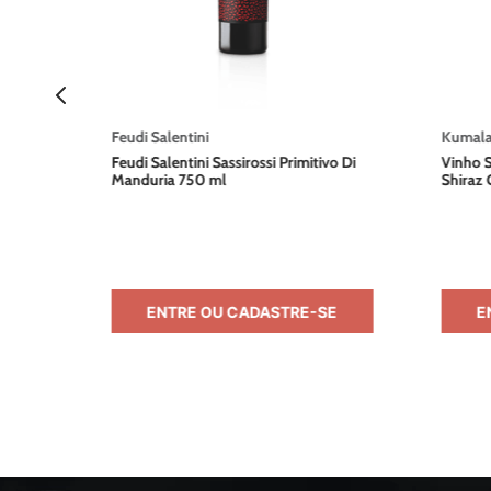
Feudi Salentini
Kumal
Feudi Salentini Sassirossi Primitivo Di
Vinho S
Manduria 750 ml
Shiraz 
E
ENTRE OU CADASTRE-SE
E