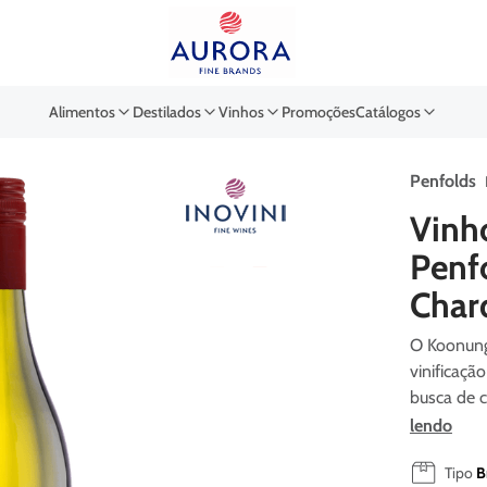
Buscar por EAN, Cod ou Des
Alimentos
Destilados
Vinhos
Promoções
Catálogos
Penfolds
Vinh
Penf
Char
O Koonunga
vinificaçã
busca de c
lendo
Tipo
B