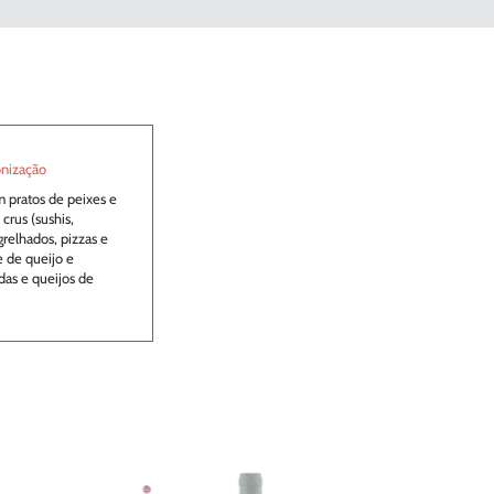
nização
m pratos de peixes e
crus (sushis,
grelhados, pizzas e
e de queijo e
adas e queijos de