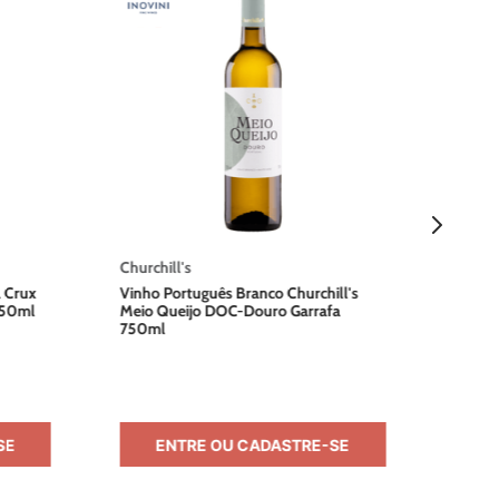
Penfo
Vinho 
Maxs S
Garra
Churchill's
a Crux
Vinho Português Branco Churchill's
750ml
Meio Queijo DOC-Douro Garrafa
750ml
SE
ENTRE OU CADASTRE-SE