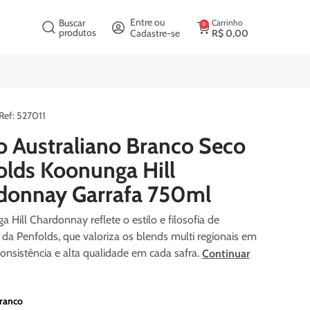
crição
Entre ou
Buscar
Carrinho
0
produtos
Cadastre-se
R$
0
,
00
:
527011
o Australiano Branco Seco
olds Koonunga Hill
donnay Garrafa 750ml
 Hill Chardonnay reflete o estilo e filosofia de
o da Penfolds, que valoriza os blends multi regionais em
onsistência e alta qualidade em cada safra.
Continuar
ranco