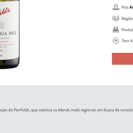
País
Au
Regiã
Produt
Teor A
cação da Penfolds, que valoriza os blends multi regionais em busca de consist