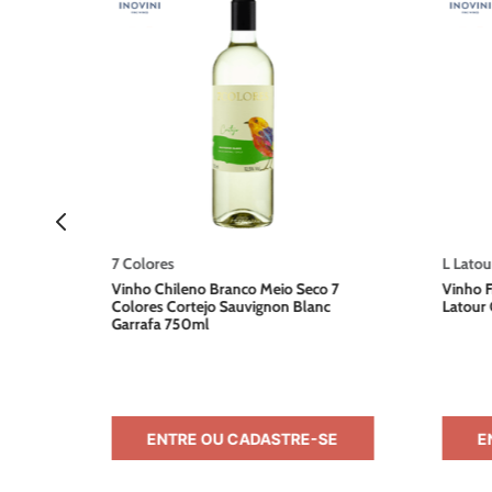
atour
75ml
7 Colores
L Latou
Vinho Chileno Branco Meio Seco 7
Vinho F
Colores Cortejo Sauvignon Blanc
Latour
Garrafa 750ml
E
ENTRE OU CADASTRE-SE
E