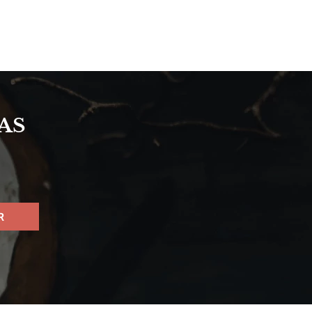
AS
S
R