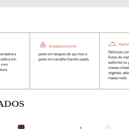
Harmo
Amadurecimento
Delicioso co
entativa a
parte em tanques de aço inox e
frutos do mar 
lcoólica em
parte em carvalho francês usado.
sashimis) ou 
x com
massas a bas
tura.
vegetais, sal
massa mole.
ADOS