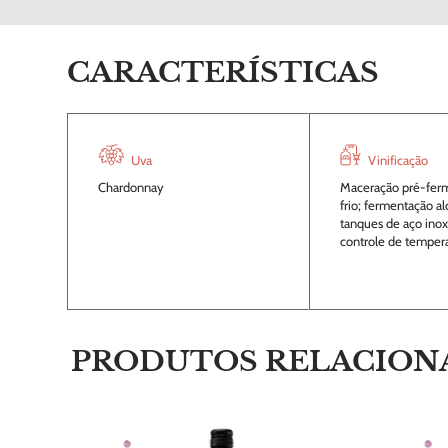
CARACTERÍSTICAS
Uva
Vinificação
Chardonnay
Maceração pré-ferm
frio; fermentação a
tanques de aço ino
controle de tempera
PRODUTOS RELACION