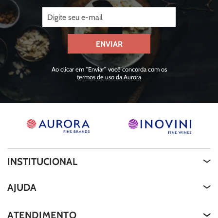
ENVIAR
Ao clicar em “Enviar” você concorda com os
termos de uso da Aurora
INSTITUCIONAL
Quem Somos
AJUDA
About Us
Termos de Uso
ATENDIMENTO