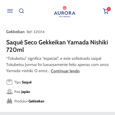
0
Buscar por EAN, Cod ou Descrição
Gekkeikan
:
321014
Saquê Seco Gekkeikan Yamada Nishiki
720ml
“Tokubetsu” significa “especial”, e este sofisticado saquê
Tokubetsu Junmai foi luxuosamente feito apenas com arroz
Yamada-nishiki. O arroz...
Continuar lendo
Tipo
Saquê
País
Japão
Produtor
Gekkeikan