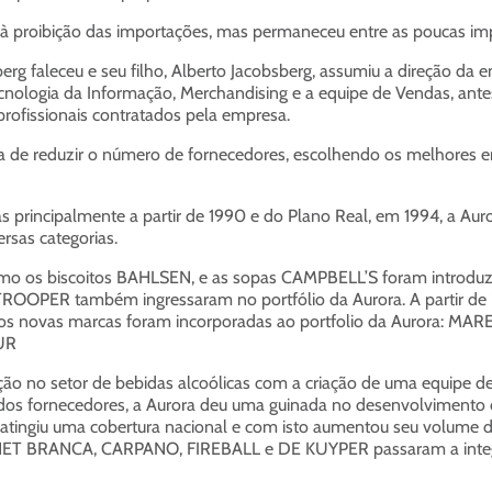
do à proibição das importações, mas permaneceu entre as poucas i
rg faleceu e seu filho, Alberto Jacobsberg, assumiu a direção da 
 Tecnologia da Informação, Merchandising e a equipe de Vendas, an
rofissionais contratados pela empresa.
i a de reduzir o número de fornecedores, escolhendo os melhores e
s principalmente a partir de 1990 e do Plano Real, em 1994, a Au
rsas categorias.
omo os biscoitos BAHLSEN, e as sopas CAMPBELL’S foram introduzi
OOPER também ingressaram no portfólio da Aurora. A partir de 
s novas marcas foram incorporadas ao portfolio da Aurora: M
UR
tuação no setor de bebidas alcoólicas com a criação de uma equipe
 dos fornecedores, a Aurora deu uma guinada no desenvolvimento
, atingiu uma cobertura nacional e com isto aumentou seu volum
 BRANCA, CARPANO, FIREBALL e DE KUYPER passaram a integrar