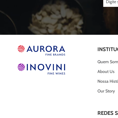
INSTITU
Quem Som
About Us
Nossa Histó
Our Story
REDES S