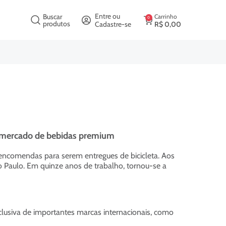
crição
Entre ou
Buscar
Carrinho
0
produtos
Cadastre-se
R$
0
,
00
eu mercado de bebidas premium
encomendas para serem entregues de bicicleta. Aos
ão Paulo. Em quinze anos de trabalho, tornou-se a
clusiva de importantes marcas internacionais, como