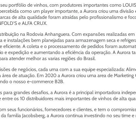
ecer seu portfólio de vinhos, com produtores importantes como 
rcebida como um player importante, a Aurora criou uma divisão e
cas de alta qualidade foram atraídas pelo profissionalismo e foc
ENFOLD'S e ALFA CRUX.
tribuição na Rodovia Anhanguera. Com expansões realizadas em
 e instalações bem planejadas para armazenagem seca e refriger
e eficiente. A coleta e o processamento de pedidos foram aut
e expedição e aumentando a eficiência da operação. A Aurora t
para atender melhor as varias regiões do Brasil.
ivisões de negócios, cada uma com a sua equipe especializada: Ali
 área de atuação. Em 2020 a Aurora criou uma area de Marketing C
cluindo o nosso e-commerce B2B.
s para grandes desafios, a Aurora é a principal importadora inde
e entre os 10 distribuidores mais importantes de vinhos de alta qua
com seus funcionários, fornecedores e clientes, e tem o compromis
da familia Jacobsberg, a Aurora continua investindo no seu time e 