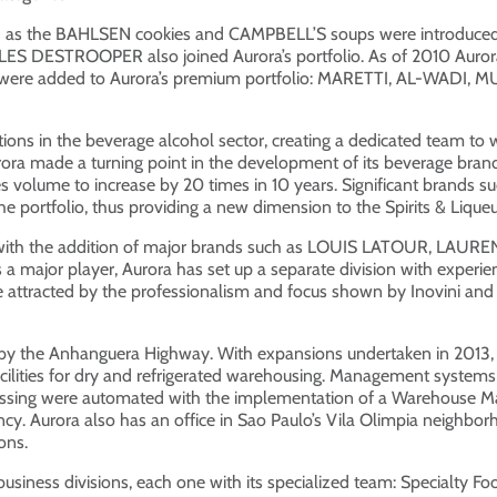
 as the BAHLSEN cookies and CAMPBELL’S soups were introduced in
ES DESTROOPER also joined Aurora’s portfolio. As of 2010 Auror
s were added to Aurora’s premium portfolio: MARETTI, AL-WA
tions in the beverage alcohol sector, creating a dedicated team to w
urora made a turning point in the development of its beverage bran
s sales volume to increase by 20 times in 10 years. Significant 
tfolio, thus providing a new dimension to the Spirits & Liqueur
o, with the addition of major brands such as LOUIS LATOUR, LA
s a major player, Aurora has set up a separate division with exper
e attracted by the professionalism and focus shown by Inovini and
r by the Anhanguera Highway. With expansions undertaken in 2013,
facilities for dry and refrigerated warehousing. Management system
rocessing were automated with the implementation of a Warehous
ncy. Aurora also has an office in Sao Paulo’s Vila Olimpia neighbor
ons.
siness divisions, each one with its specialized team: Specialty Fo