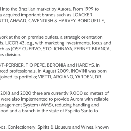
to the Brazilian market by Aurora. From 1999 to
a acquired important brands such as LOACKER,
DI, MUTTI, AHMAD, CAVENDISH & HARVEY, BONDUELLE,
ork at the on premise outlets, a strategic orientation
ds. LICOR 43, e.g., with marketing investments, focus and
brands such as JOSE CUERVO, STOLICHNAYA, FERNET BRANCA,
s division.
URENT-PERRIER, TIO PEPE, BERONIA and HARDYS. In
ienced professionals. In August 2009, INOVINI was born
 joined its portfolio; VIETTI, ARGIANO, YARDEN, DR.
 2018 and 2020 there are currently 9,000 sq meters of
s were also implemented to provide Aurora with reliable
e Management System (WMS), reducing handling and
hood and a branch in the state of Espirito Santo to
ods, Confectionery, Spirits & Liqueurs and Wines, known