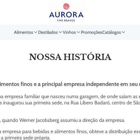
Buscar por EAN, Cod ou Des
Alimentos
Destilados
Vinhos
Promoções
Catálogos
NOSSA HISTÓRIA
e alimentos finos e a principal empresa independente em s
ma empresa familiar que nasceu numa garagem, de onde saíam as 
ora inaugurou sua primeira sede, na Rua Líbero Badaró, centro de S
6, quando Werner Jacobsberg assumiu a direção da empresa.
empresa para bebidas e alimentos finos, obteve a distribuição ex
primeira sede própria.