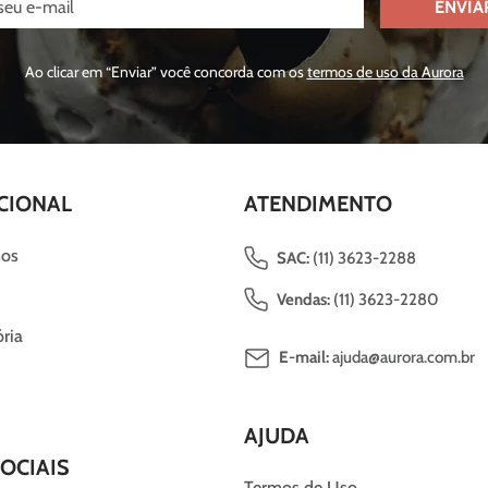
ENVIA
Ao clicar em “Enviar” você concorda com os
termos de uso da Aurora
CIONAL
ATENDIMENTO
os
SAC:
(11) 3623-2288
Vendas:
(11) 3623-2280
ria
E-mail:
ajuda@aurora.com.br
AJUDA
OCIAIS
Termos de Uso