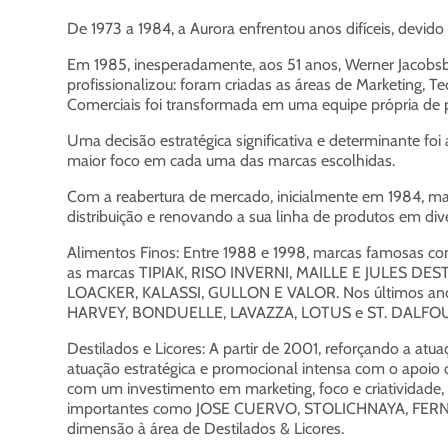
De 1973 a 1984, a Aurora enfrentou anos difíceis, devi
Em 1985, inesperadamente, aos 51 anos, Werner Jacobsbe
profissionalizou: foram criadas as áreas de Marketing,
Comerciais foi transformada em uma equipe própria de p
Uma decisão estratégica significativa e determinante fo
maior foco em cada uma das marcas escolhidas.
Com a reabertura de mercado, inicialmente em 1984, ma
distribuição e renovando a sua linha de produtos em dive
Alimentos Finos: Entre 1988 e 1998, marcas famosas c
as marcas TIPIAK, RISO INVERNI, MAILLE E JULES DESTR
LOACKER, KALASSI, GULLON E VALOR. Nos últimos ano
HARVEY, BONDUELLE, LAVAZZA, LOTUS e ST. DALFO
Destilados e Licores: A partir de 2001, reforçando a a
atuação estratégica e promocional intensa com o apoio
com um investimento em marketing, foco e criatividade
importantes como JOSE CUERVO, STOLICHNAYA, FERNET
dimensão à área de Destilados & Licores.