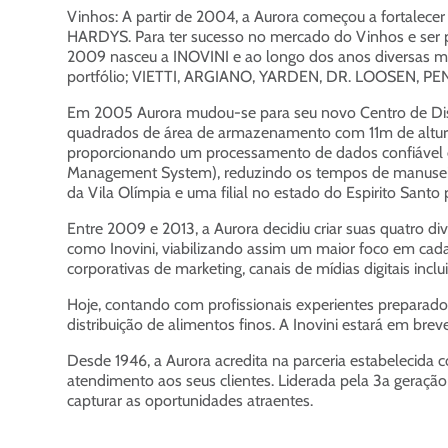
Vinhos: A partir de 2004, a Aurora começou a fortal
HARDYS. Para ter sucesso no mercado do Vinhos e ser pe
2009 nasceu a INOVINI e ao longo dos anos diversas mar
portfólio; VIETTI, ARGIANO, YARDEN, DR. LOOSEN, P
Em 2005 Aurora mudou-se para seu novo Centro de Dis
quadrados de área de armazenamento com 11m de altura
proporcionando um processamento de dados confiável 
Management System), reduzindo os tempos de manuseio 
da Vila Olímpia e uma filial no estado do Espirito Santo 
Entre 2009 e 2013, a Aurora decidiu criar suas quatro d
como Inovini, viabilizando assim um maior foco em cada
corporativas de marketing, canais de mídias digitais in
Hoje, contando com profissionais experientes preparado
distribuição de alimentos finos. A Inovini estará em brev
Desde 1946, a Aurora acredita na parceria estabelecida 
atendimento aos seus clientes. Liderada pela 3a geração 
capturar as oportunidades atraentes.