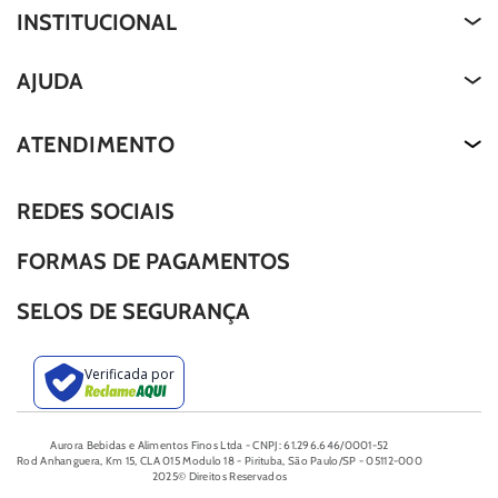
INSTITUCIONAL
Quem Somos
AJUDA
About Us
Termos de Uso
ATENDIMENTO
Nossa História
Política de Privacidade
Our Story
REDES SOCIAIS
Editar Cookies
Duvidas Frequentes
FORMAS DE PAGAMENTOS
SELOS DE SEGURANÇA
Aurora Bebidas e Alimentos Finos Ltda - CNPJ: 61.296.646/0001-52
Rod Anhanguera, Km 15, CLA 015 Modulo 18 - Pirituba, São Paulo/SP - 05112-000
2025© Direitos Reservados