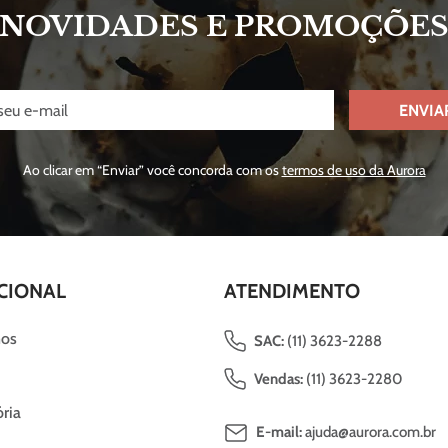
NOVIDADES E PROMOÇÕE
ENVIA
Ao clicar em “Enviar” você concorda com os
termos de uso da Aurora
CIONAL
ATENDIMENTO
os
SAC:
(11) 3623-2288
Vendas:
(11) 3623-2280
ria
E-mail:
ajuda@aurora.com.br