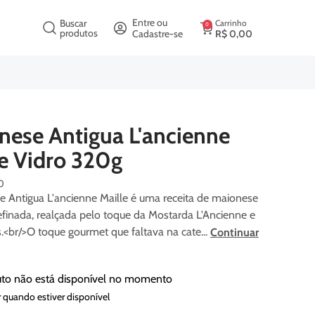
crição
Entre ou
Buscar
Carrinho
0
produtos
Cadastre-se
R$
0
,
00
nese Antigua L'ancienne
le Vidro 320g
0
 Antigua L'ancienne Maille é uma receita de maionese
efinada, realçada pelo toque da Mostarda L'Ancienne e
s.<br/>O toque gourmet que faltava na cate...
Continuar
uto não está disponível no momento
 quando estiver disponível