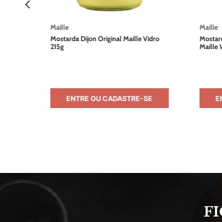
Maille
Maille
Mostarda Dijon Original Maille Vidro
Mostar
215g
Maille 
E
ENTRE OU CADASTRE-SE
E
F