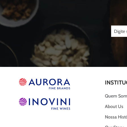
INSTITU
Quem Som
About Us
Nossa Histó