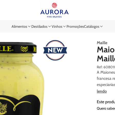
Buscar por EAN, Cod ou Des
Alimentos
Destilados
Vinhos
Promoções
Catálogos
Maille
Maio
Mail
:
60801
A Maionese
francesa r
especiaria
lendo
Este prod
Quero saber