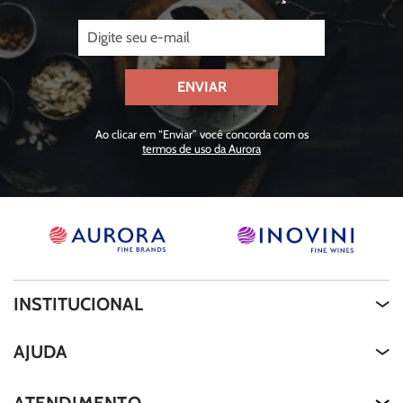
ENVIAR
Ao clicar em “Enviar” você concorda com os
termos de uso da Aurora
INSTITUCIONAL
Quem Somos
AJUDA
About Us
Termos de Uso