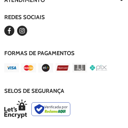
ATENDIMENTO
Nossa História
Política de Privacidade
Our Story
REDES SOCIAIS
Editar Cookies
Duvidas Frequentes
FORMAS DE PAGAMENTOS
SELOS DE SEGURANÇA