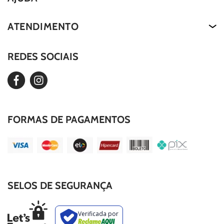
About Us
Termos de Uso
ATENDIMENTO
Nossa História
Política de Privacidade
Our Story
REDES SOCIAIS
Editar Cookies
Duvidas Frequentes
FORMAS DE PAGAMENTOS
SELOS DE SEGURANÇA