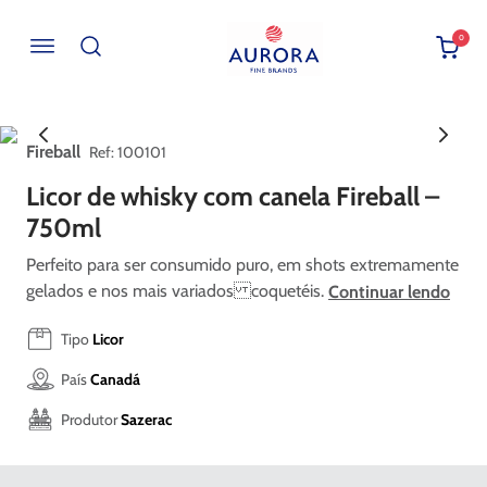
0
Buscar por EAN, Cod ou Descrição
Fireball
:
100101
Licor de whisky com canela Fireball –
750ml
Perfeito para ser consumido puro, em shots extremamente
gelados e nos mais variados coquetéis.
Continuar lendo
Tipo
Licor
País
Canadá
Produtor
Sazerac