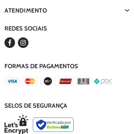
About Us
Termos de Uso
ATENDIMENTO
Nossa História
Política de Privacidade
Our Story
REDES SOCIAIS
Editar Cookies
Duvidas Frequentes
FORMAS DE PAGAMENTOS
SELOS DE SEGURANÇA