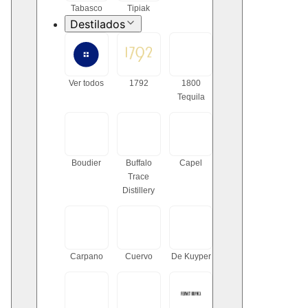
Tabasco
Tipiak
Destilados
Ver todos
1792
1800
Tequila
Boudier
Buffalo
Capel
Trace
Distillery
Carpano
Cuervo
De Kuyper