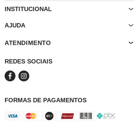
INSTITUCIONAL
Quem Somos
AJUDA
About Us
Termos de Uso
ATENDIMENTO
Nossa História
Política de Privacidade
Our Story
REDES SOCIAIS
Editar Cookies
Duvidas Frequentes
FORMAS DE PAGAMENTOS