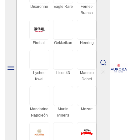
Disaronno
Eagle Rare
Fernet-
Branca
Fireball
Gekkeikan
Heering
Lychee
Licor 43
Maestro
Kwai
Dobel
Mandarine
Martin
Mozart
Napoleón
Miller's