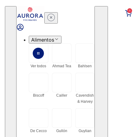
0
Alimentos
Ver todos
Ahmad Tea
Bahlsen
Biscoff
Cailler
Cavendish
& Harvey
De Cecco
Gullón
Guylian