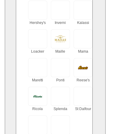
Hershey's
Inverni
Kalassi
Loacker
Maille
Mama
Maretti
Ponti
Reese's
Ricola
Splenda
St Dalfour