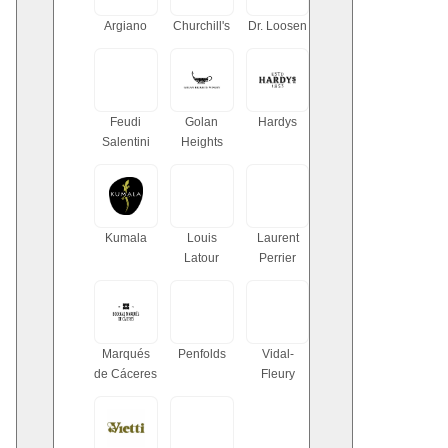
Argiano
Churchill's
Dr. Loosen
Feudi
Golan
Hardys
Salentini
Heights
Kumala
Louis
Laurent
Latour
Perrier
Marqués
Penfolds
Vidal-
de Cáceres
Fleury