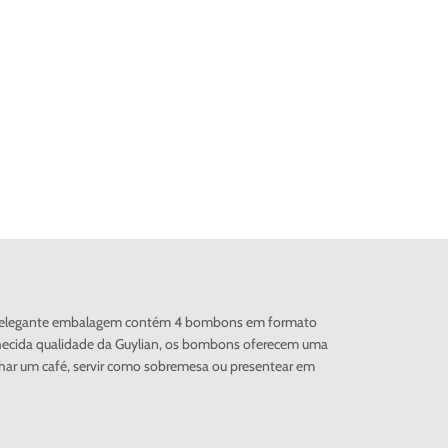
elã. A elegante embalagem contém 4 bombons em formato
onhecida qualidade da Guylian, os bombons oferecem uma
har um café, servir como sobremesa ou presentear em