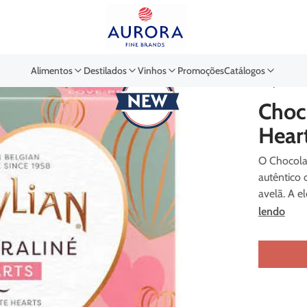
Buscar por EAN, Cod ou Des
Alimentos
Destilados
Vinhos
Promoções
Catálogos
Guylian
Choco
Hear
O Chocolat
autêntico 
avelã. A 
lendo