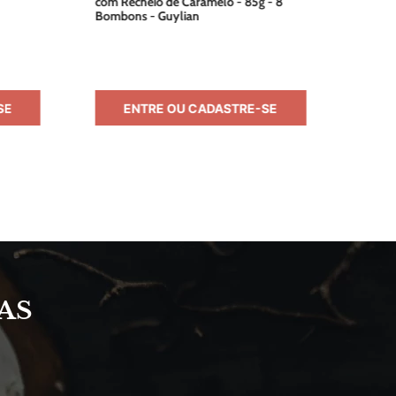
com Recheio de Caramelo - 85g - 8
Bombons - Guylian
SE
ENTRE OU CADASTRE-SE
AS
S