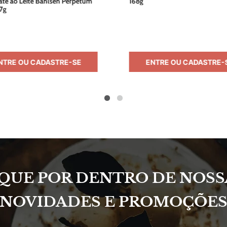
te ao Leite Bahlsen Perpetum
168g
7g
NTRE OU CADASTRE-SE
ENTRE OU CADASTRE-
IQUE POR DENTRO DE NOSS
NOVIDADES E PROMOÇÕE