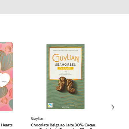
Hersh
Chocol
Amend
Guylian
é Hearts
Chocolate Belga ao Leite 30% Cacau