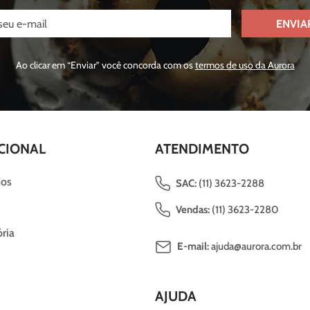
ENVIA
Ao clicar em “Enviar” você concorda com os
termos de uso da Aurora
CIONAL
ATENDIMENTO
os
SAC:
(11) 3623-2288
Vendas:
(11) 3623-2280
ria
E-mail:
ajuda@aurora.com.br
AJUDA