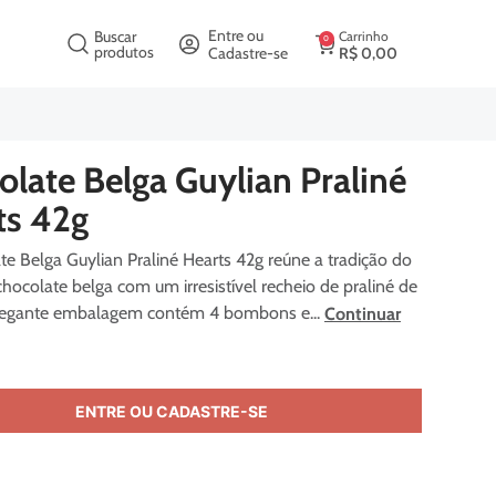
crição
Entre ou
Buscar
Carrinho
0
produtos
Cadastre-se
R$
0
,
00
:
704471
late Belga Guylian Praliné
ts 42g
e Belga Guylian Praliné Hearts 42g reúne a tradição do
chocolate belga com um irresistível recheio de praliné de
elegante embalagem contém 4 bombons e...
Continuar
ENTRE OU CADASTRE-SE