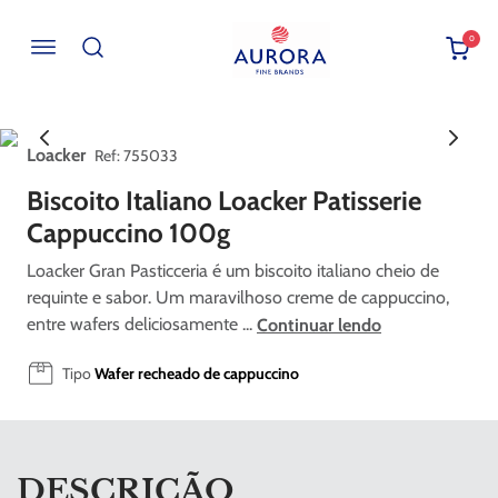
0
Buscar por EAN, Cod ou Descrição
Loacker
:
755033
Biscoito Italiano Loacker Patisserie
Cappuccino 100g
Loacker Gran Pasticceria é um biscoito italiano cheio de
requinte e sabor. Um maravilhoso creme de cappuccino,
entre wafers deliciosamente ...
Continuar lendo
Tipo
Wafer recheado de cappuccino
DESCRIÇÃO