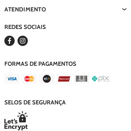
About Us
Termos de Uso
ATENDIMENTO
Nossa História
Política de Privacidade
Our Story
REDES SOCIAIS
Editar Cookies
Duvidas Frequentes
FORMAS DE PAGAMENTOS
SELOS DE SEGURANÇA