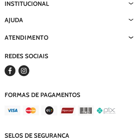
INSTITUCIONAL
Quem Somos
AJUDA
About Us
Termos de Uso
ATENDIMENTO
Nossa História
Política de Privacidade
Our Story
REDES SOCIAIS
Editar Cookies
Duvidas Frequentes
FORMAS DE PAGAMENTOS
SELOS DE SEGURANÇA