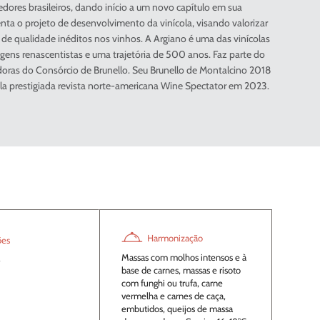
edores brasileiros, dando início a um novo capítulo em sua
enta o projeto de desenvolvimento da vinícola, visando valorizar
is de qualidade inéditos nos vinhos. A Argiano é uma das vinícolas
gens renascentistas e uma trajetória de 500 anos. Faz parte do
doras do Consórcio de Brunello. Seu Brunello de Montalcino 2018
ela prestigiada revista norte-americana Wine Spectator em 2023.
Harmonização
ões
Massas com molhos intensos e à
S
base de carnes, massas e risoto
com funghi ou trufa, carne
vermelha e carnes de caça,
embutidos, queijos de massa