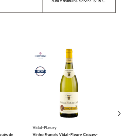
dura e maduros. Servir a 16-18°C.
Church
Vinho 
Porto
Vidal-FLeury
qués de
Vinho Francês Vidal-Fleury Crozes-