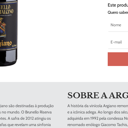
Este prod
Quero saber
SOBRE A
AR
giano são destinadas à produção
A história da vinícola Argiano remon
s no mundo. O Brunello Riserva
e a icônica adega. Ao longo dos séc
es. A safra de 2012 atingiu os
adquirida em 1992 pela condessa N
rafas que revelam uma sinfonia
renomado enólogo Giacomo Tachis, 