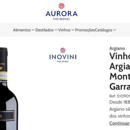
Buscar por EAN, Cod ou Des
Alimentos
Destilados
Vinhos
Promoções
Catálogos
Argiano
Vinho
Argi
Mont
Garr
:
51090
Desde 188
Argiano sã
dos vinhos
Continuar