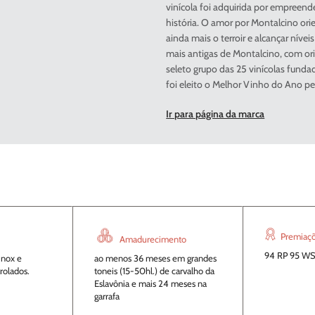
a
vinícola foi adquirida por empreend
história. O amor por Montalcino ori
ainda mais o terroir e alcançar níve
mais antigas de Montalcino, com ori
seleto grupo das 25 vinícolas funda
foi eleito o Melhor Vinho do Ano p
Ir para página da marca
Premiaç
Amadurecimento
94 RP 95 W
inox e
ao menos 36 meses em grandes
rolados.
toneis (15-50hl.) de carvalho da
Eslavônia e mais 24 meses na
garrafa