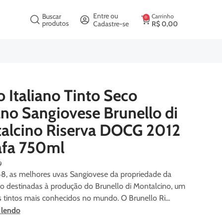
crição
Entre ou
Buscar
Carrinho
0
produtos
Cadastre-se
R$
0
,
00
 Italiano Tinto Seco
ano Sangiovese Brunello di
alcino Riserva DOCG 2012
afa 750ml
9
8, as melhores uvas Sangiovese da propriedade da
o destinadas à produção do Brunello di Montalcino, um
 tintos mais conhecidos no mundo. O Brunello Ri...
 lendo