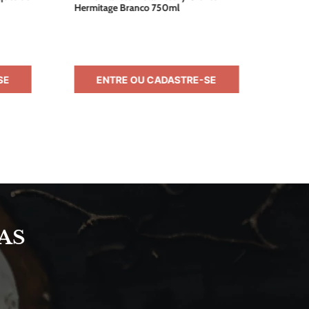
Hermitage Branco 750ml
SE
ENTRE OU CADASTRE-SE
AS
S