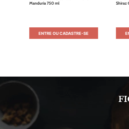
Manduria 750 ml
Shiraz 
E
ENTRE OU CADASTRE-SE
E
F