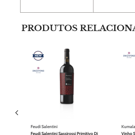
PRODUTOS RELACION
 28
 750ml
Feudi Salentini
Kumal
Feudi Salentini Sassirossi Primitivo Di
Vinho S