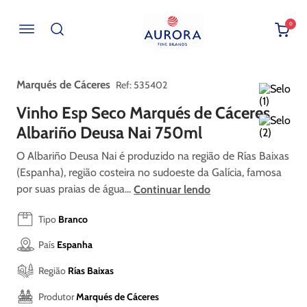
0
Buscar por EAN, Cod ou Descrição
Marqués de Cáceres
:
535402
Vinho Esp Seco Marqués de Cáceres
Albariño Deusa Nai 750ml
O Albariño Deusa Nai é produzido na região de Rías Baixas
(Espanha), região costeira no sudoeste da Galícia, famosa
por suas praias de água...
Continuar lendo
Tipo
Branco
País
Espanha
Região
Rías Baixas
Produtor
Marqués de Cáceres