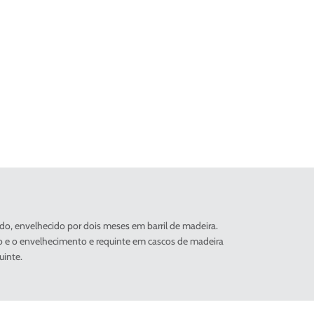
o, envelhecido por dois meses em barril de madeira.
to e o envelhecimento e requinte em cascos de madeira
uinte.