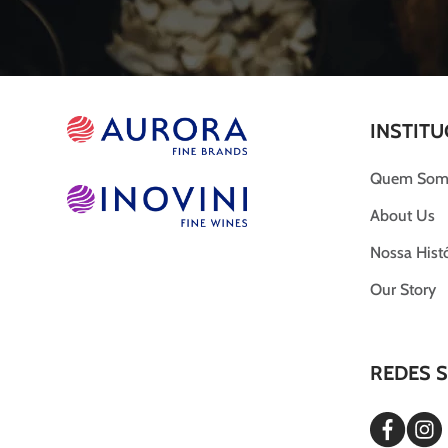
INSTITU
Quem Som
About Us
Nossa Histó
Our Story
REDES S