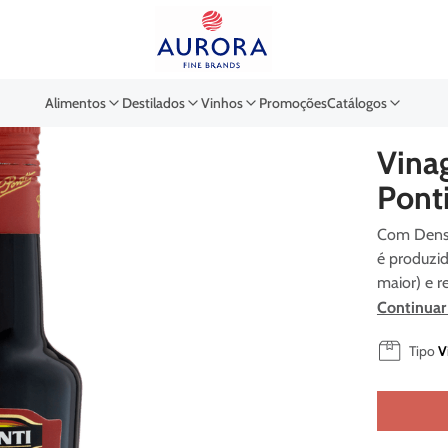
Buscar por EAN, Cod ou Des
Alimentos
Destilados
Vinhos
Promoções
Catálogos
Ponti
Vina
Pont
Com Densi
é produzi
maior) e r
Continuar
Tipo
V