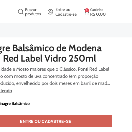
crição
Entre ou
Buscar
Carrinho
0
produtos
Cadastre-se
R$
0
,
00
:
663005
gre Balsâmico de Modena
i Red Label Vidro 250ml
dade e Mosto maiores que o Clássico, Ponti Red Label
do com mosto de uva concentrado (em proporção
eduzido, envelhecido por dois meses em barril de mad...
 lendo
inagre Balsâmico
ENTRE OU CADASTRE-SE