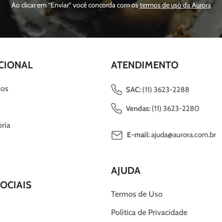
Ao clicar em “Enviar” você concorda com os
termos de uso da Aurora
CIONAL
ATENDIMENTO
os
SAC:
(11) 3623-2288
Vendas:
(11) 3623-2280
ria
E-mail:
ajuda@aurora.com.br
AJUDA
OCIAIS
Termos de Uso
Política de Privacidade