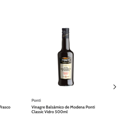
De Ce
Azeite
Extraí
Ponti
Frasco
Vinagre Balsâmico de Modena Ponti
Classic Vidro 500ml